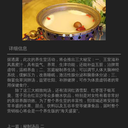
详细信息
据透露，此次的养生堂活动，将会推出三大秘宝：一、王室滋补
凤凰蜜汁，具有益气、养胃、生津功能，还能补益五脏，治脾胃
虚弱，温精养血；二、宫庭秘制养生汤，可以调节人体大脑神经
系统，缓解压力，改善睡眠，激活性腺分泌和脑垂体分泌；三、
御宴虫草润肺汤，益肾壮阳、补肺健脾，可作为体质虚弱者的常
用保健食疗。
除了这三大精致炖汤，还有清润红酒雪梨、红枣莲子银耳
羹、莲子百合红豆沙等众多糖水饮品，特别是对女性有着非常好
的美容养颜功效。为了整个养生堂的丰富性，熙璟城还将安排非
常丰盛的水果、甜点、饮料以及五谷丰登等健康食品，届时整个
营销核心将会是一个养生版的“海天盛宴”。
上一篇：秘制汤品 二